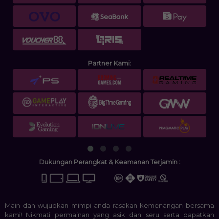
Partner Kami:
Dukungan Perangkat & Keamanan Terjamin :
Main dan wujudkan mimpi anda rasakan kemenangan bersama
kami! Nikmati permainan yang asik dan seru serta dapatkan