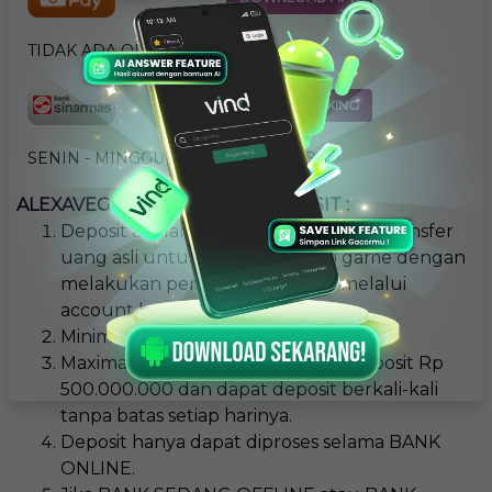
TIDAK ADA OFFLINE
MASUK E-BANKING
SENIN - MINGGU: 22.00 - 00.00 WIB
ALEXAVEGAS KETENTUAN DEPOSIT :
Deposit adalah penukaran chips dari transfer
uang asli untuk bermain dalam game dengan
melakukan pengiriman deposit melalui
account bank anda.
Minimal Deposit = 50.000 IDR
Maximal untuk 1 kali melakukan deposit Rp
500.000.000 dan dapat deposit berkali-kali
tanpa batas setiap harinya.
Deposit hanya dapat diproses selama BANK
ONLINE.