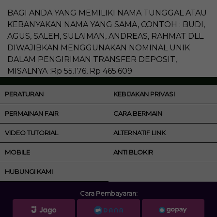
BAGI ANDA YANG MEMILIKI NAMA TUNGGAL ATAU
KEBANYAKAN NAMA YANG SAMA, CONTOH : BUDI,
AGUS, SALEH, SULAIMAN, ANDREAS, RAHMAT DLL.
DIWAJIBKAN MENGGUNAKAN NOMINAL UNIK
DALAM PENGIRIMAN TRANSFER DEPOSIT,
MISALNYA :Rp 55.176, Rp 465.609
PERATURAN
KEBIJAKAN PRIVASI
PERMAINAN FAIR
CARA BERMAIN
VIDEO TUTORIAL
ALTERNATIF LINK
MOBILE
ANTI BLOKIR
HUBUNGI KAMI
Cara Pembayaran: