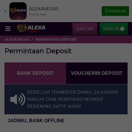
ALEXAVEGAS
×
Download
Mobile App
DAFTAR
MASUK
ALEXAVEGAS
PERMINTAAN DEPOSIT
Permintaan Deposit
BANK DEPOSIT
VOUCHER88 DEPOSIT
SEBELUM TRANSFER DANA, SILAHKAN
MASUK DAN VERIFIKASI NOMER
REKENING AKTIF KAMI!
JADWAL BANK OFFLINE